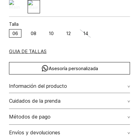
Talla
06
08
10
12
14
GUIA DE TALLAS
Asesoría personalizada
Información del producto
M33-jacquard logomania viscosa 75% elastano 3% poliamida
Cuidados de la prenda
22% 75.00% viscosa/viscose22.00%
poliamida/polyamide3.00% elastano/elastane
Lavar a mano por separado / no dejar en remojo / no
Métodos de pago
retorcer / no planchar con vapor puede causar daño
irreversible
Tarjetas de crédito: Visa, Dinners, Master Card y American
Envíos y devoluciones
Express.