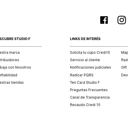
SCUBRE STUDIO F
LINKS DE INTERÉS
estra marca
Solicita tu cupo Credi10
Mapa
stribuidores
Servicio al cliente
Ras
abaja con Nosotros
Notificaciones judiciales
Gift
fiabilidad
Radicar PQRS
Dev
estras tiendas
Ten Card Studio F
Preguntas Frecuentes
Canal de Transparencia
Recaudo Credi 10