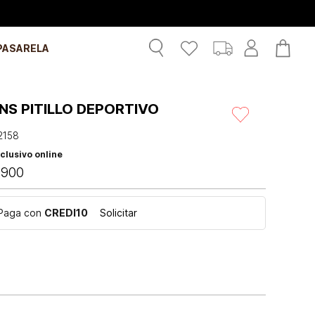
PASARELA
NS PITILLO DEPORTIVO
2158
clusivo online
.
900
Paga con
CREDI10
Solicitar