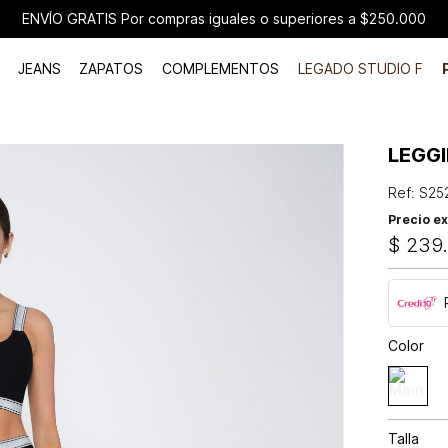
ENVÍO GRATIS Por compras iguales o superiores a $250.000
JEANS
ZAPATOS
COMPLEMENTOS
LEGADO STUDIO F
LEGGI
Ref
:
S25
Precio ex
$
239
Color
Talla