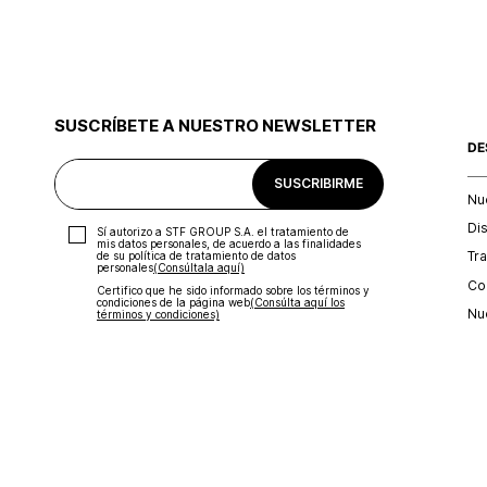
SUSCRÍBETE A NUESTRO NEWSLETTER
DE
SUSCRIBIRME
Nu
Di
Sí autorizo a STF GROUP S.A. el tratamiento de
mis datos personales, de acuerdo a las finalidades
Tr
de su política de tratamiento de datos
personales‎
(Consúltala aquí)
Con
Certifico que he sido informado sobre los términos y
condiciones de la página web‎
(Consúlta aquí los
Nu
términos y condiciones)