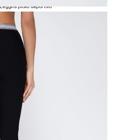
N
mayorista
de compra
que fue e
N
a través
de (15) d
N
Devoluc
L
mismo em
empaque d
empaque 
S
no se vea
El costo 
N
Recuerda 
agente de
posterior
acordada