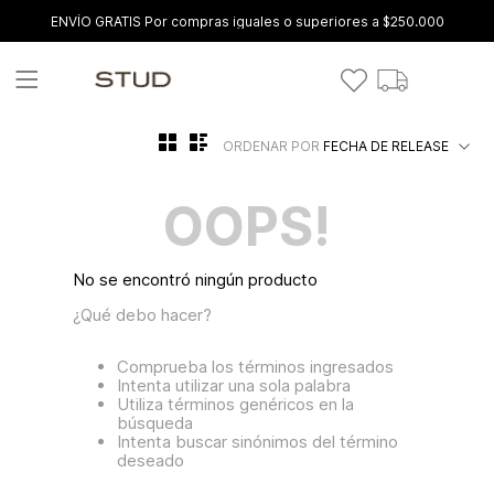
ENVÍO GRATIS Por compras iguales o superiores a $250.000
ORDENAR POR
FECHA DE RELEASE
OOPS!
No se encontró ningún producto
¿Qué debo hacer?
Comprueba los términos ingresados
Intenta utilizar una sola palabra
Utiliza términos genéricos en la
búsqueda
Intenta buscar sinónimos del término
deseado