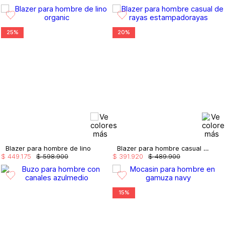
25%
20%
Blazer para hombre de lino
Blazer para hombre casual de rayas
$
449
.
175
$
598
.
900
$
391
.
920
$
489
.
900
15%