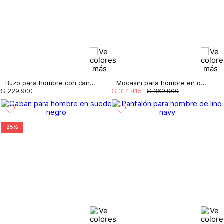
Buzo para hombre con canales
Mocasin para hombre en gamuza
$
229
.
900
$
314
.
415
$
369
.
900
25%