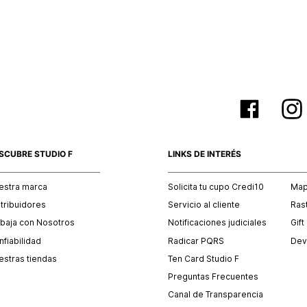
empaque 
no se vea
El costo 
Recuerda 
agente de
posterior
acordada
SCUBRE STUDIO F
LINKS DE INTERÉS
estra marca
Solicita tu cupo Credi10
Mapa
stribuidores
Servicio al cliente
Ras
abaja con Nosotros
Notificaciones judiciales
Gift
fiabilidad
Radicar PQRS
Dev
estras tiendas
Ten Card Studio F
Preguntas Frecuentes
Canal de Transparencia