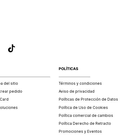
sea el adecuado según la naturaleza del producto para que
 afectada su integridad durante el proceso de transporte.
del transporte será asumido por STF GROUP S.A.
que para el trámite del envío deberás contactarte con un
 servicio al cliente quien te indicará los pasos a seguir y
mente programará la recogida del producto en la dirección
.
POLÍTICAS
 del sitio
Términos y condiciones
trear pedido
Aviso de privacidad
 Card
Políticas de Protección de Datos
oluciones
Política de Uso de Cookies
Política comercial de cambios
Política Derecho de Retracto
Promociones y Eventos