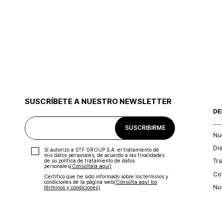
SUSCRÍBETE A NUESTRO NEWSLETTER
DE
SUSCRIBIRME
Nu
Di
Sí autorizo a STF GROUP S.A. el tratamiento de
mis datos personales, de acuerdo a las finalidades
Tr
de su política de tratamiento de datos
personales‎
(Consúltala aquí)
Con
Certifico que he sido informado sobre los términos y
condiciones de la página web‎
(Consúlta aquí los
Nu
términos y condiciones)