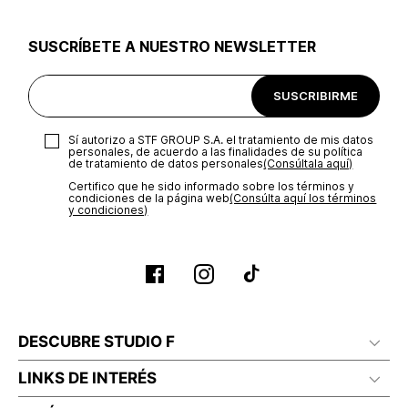
utilizar el mismo empaque en que te entregamos tu pedido o
utilizar un empaque de tu preferencia, sin embargo es
SUSCRÍBETE A NUESTRO NEWSLETTER
importante que el empaque sea el adecuado según la
naturaleza del producto para que no se vea afectada su
integridad durante el proceso de transporte. El costo del
SUSCRIBIRME
transporte será asumido por STF GROUP S.A.
Recuerda que para el trámite del envío deberás contactarte
Sí autorizo a STF GROUP S.A. el tratamiento de mis datos
con un agente de servicio al cliente quien te indicará los
personales, de acuerdo a las finalidades de su política
pasos a seguir y posteriormente programará la recogida del
de tratamiento de datos personales‎
(Consúltala aquí)
producto en la dirección acordada.
Certifico que he sido informado sobre los términos y
condiciones de la página web‎
(Consúlta aquí los términos
y condiciones)
DESCUBRE STUDIO F
LINKS DE INTERÉS