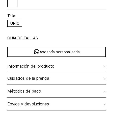
Talla
UNIC
GUIA DE TALLAS
Asesoría personalizada
Información del producto
Medias mix siluetas set x5
Cuidados de la prenda
Métodos de pago
Tarjetas de crédito: Visa, Dinners, Master Card y American
Envíos y devoluciones
Express.