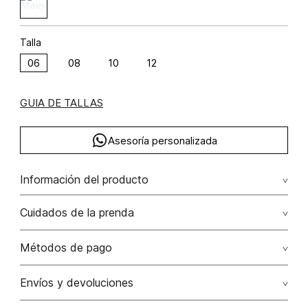
Talla
06
08
10
12
GUIA DE TALLAS
Asesoría personalizada
Información del producto
Mini vestido globo
Cuidados de la prenda
Composición: POLIÉSTER 94% ELASTANO 6%
Lavar a mano por separado / no dejar en remojo / no
Métodos de pago
retorcer / no planchar con vapor puede causar daño
irreversible
Tarjetas de crédito: Visa, Dinners, Master Card y American
Envíos y devoluciones
Express.
No usar lejia