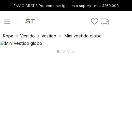
ENVÍO GRATIS Por compras iguales o superiores a $250.000
Mini vestido globo
Ropa
Vestidos
Vestidos Cortos