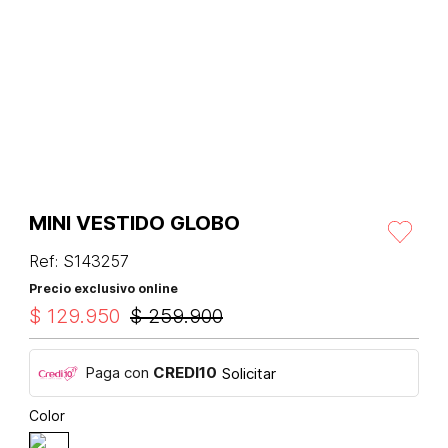
MINI VESTIDO GLOBO
Ref
:
S143257
Precio exclusivo online
$
129
.
950
$
259
.
900
Paga con
CREDI10
Solicitar
Color