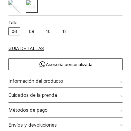
Talla
06
08
10
12
GUIA DE TALLAS
Asesoría personalizada
Información del producto
Minifalda cinco bolsillos cinta studio f algodón 100%
Cuidados de la prenda
Lavado a máquina máximo a 30°c / centrifugar / secar
Métodos de pago
colgado / planchar solo por el revés
Tarjetas de crédito: Visa, Dinners, Master Card y American
Envíos y devoluciones
No usar lejia
Express.