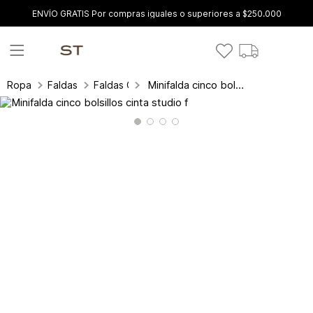
ENVÍO GRATIS Por compras iguales o superiores a $250.000
Minifalda cinco bolsillos cinta studio f
Ropa
Faldas
Faldas Cortas