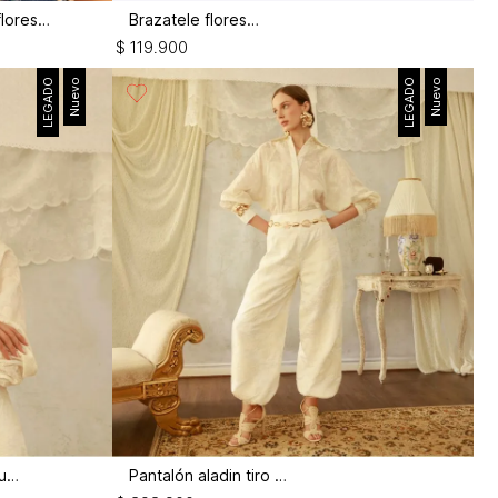
Top en denim tono medio con flores 3d
Brazatele flores 3d
$
119
.
900
LEGADO
Nuevo
LEGADO
Nuevo
Blusón manga campana con insumo
Pantalón aladin tiro alto