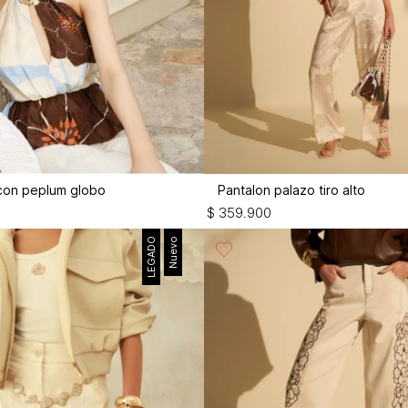
 con peplum globo
Pantalon palazo tiro alto
$
359
.
900
LEGADO
Nuevo