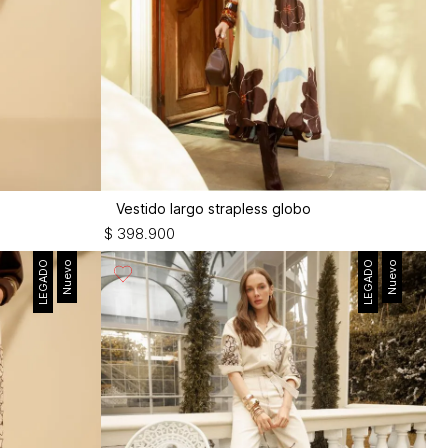
Vestido largo strapless globo
$
398
.
900
LEGADO
Nuevo
LEGADO
Nuevo