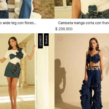
Enterizo largo wide leg con flores 3d
$
298
.
900
LEGADO
Nuevo