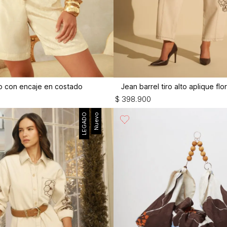
lto con encaje en costado
Jean barrel tiro alto aplique flo
$
398
.
900
LEGADO
Nuevo