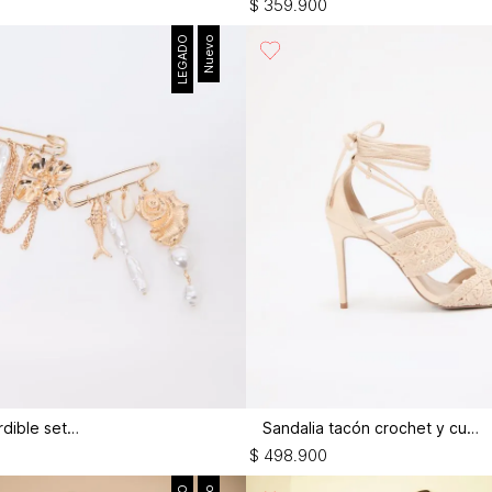
$
359
.
900
LEGADO
Nuevo
Broche imperdible set x2
Sandalia tacón crochet y cuero
$
498
.
900