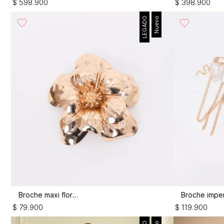
$
598
.
900
$
398
.
900
LEGADO
Nuevo
Broche maxi flor 3d
$
79
.
900
$
119
.
900