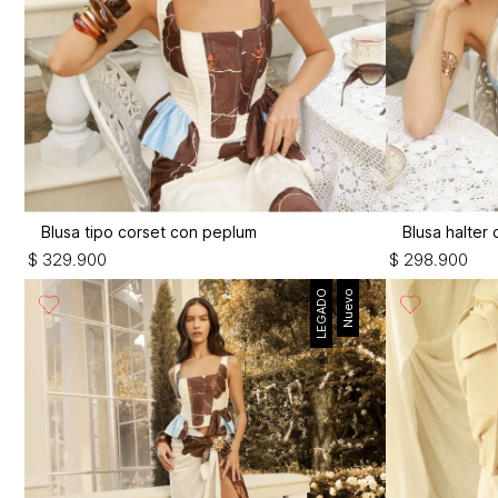
Blusa tipo corset con peplum
Blusa halter
$
329
.
900
$
298
.
900
LEGADO
Nuevo