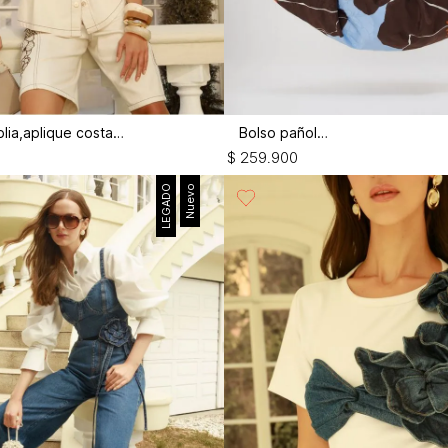
Bermuda amplia,aplique costados
Bolso pañoleta
$
259
.
900
LEGADO
Nuevo