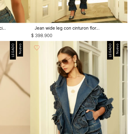
Camiseta manga corta con fruncido
Jean wide leg con cinturon flor 3d
$
398
.
900
LEGADO
Nuevo
LEGADO
Nuevo