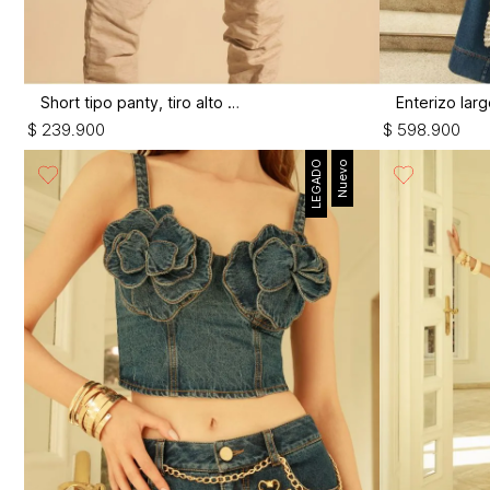
Short tipo panty, tiro alto alto
$
239
.
900
$
598
.
900
LEGADO
Nuevo