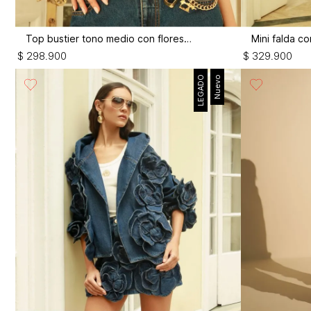
Top bustier tono medio con flores 3d
$
298
.
900
$
329
.
900
LEGADO
Nuevo