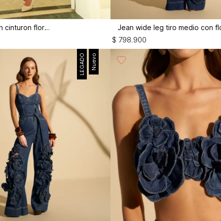
Mini falda con cinturon flor 3d
$
798
.
900
LEGADO
Nuevo