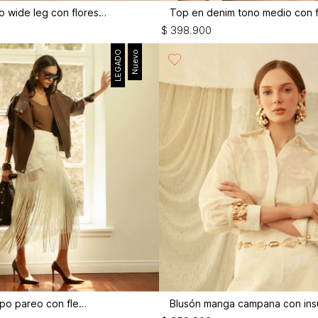
Enterizo largo wide leg con flores 3d
$
398
.
900
LEGADO
Nuevo
Falda larga tipo pareo con flecos