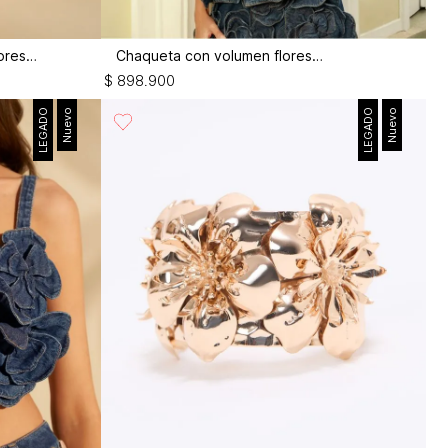
Jean wide leg tiro medio con flores 3d
Chaqueta con volumen flores 3d
$
898
.
900
LEGADO
Nuevo
LEGADO
Nuevo