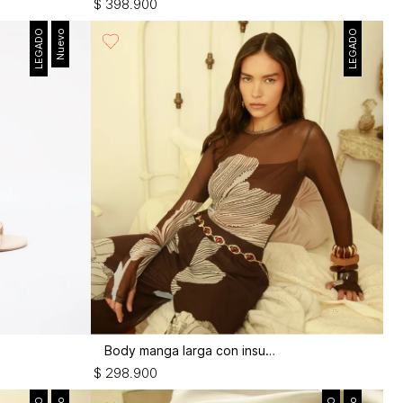
$
398
.
900
LEGADO
Nuevo
LEGADO
Body manga larga con insumos
$
298
.
900