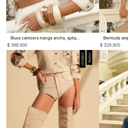
Blusa camisera manga ancha, apliques
$
398
.
900
$
329
.
900
LEGADO
Nuevo