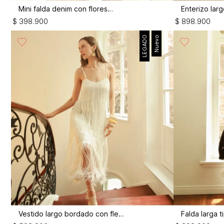
Mini falda denim con flores 3d
$
398
.
900
$
898
.
900
LEGADO
Nuevo
Vestido largo bordado con flecos