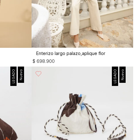
r
Enterizo largo palazo,aplique flor
$
698
.
900
LEGADO
Nuevo
LEGADO
Nuevo