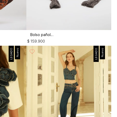
Bolso pañoleta
$
159
.
900
LEGADO
Nuevo
LEGADO
Nuevo