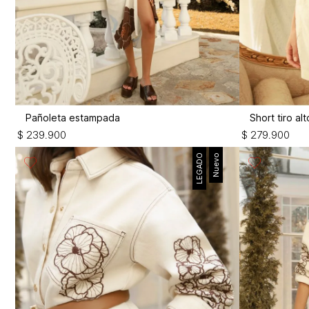
Pañoleta estampada
Short tiro a
$
239
.
900
$
279
.
900
LEGADO
Nuevo