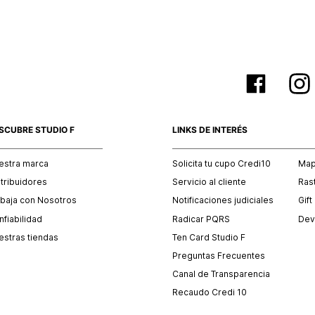
SCUBRE STUDIO F
LINKS DE INTERÉS
estra marca
Solicita tu cupo Credi10
Mapa
stribuidores
Servicio al cliente
Ras
abaja con Nosotros
Notificaciones judiciales
Gift
fiabilidad
Radicar PQRS
Dev
estras tiendas
Ten Card Studio F
Preguntas Frecuentes
Canal de Transparencia
Recaudo Credi 10