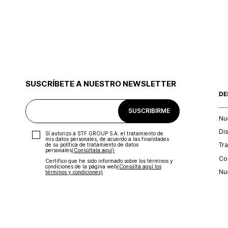
SUSCRÍBETE A NUESTRO NEWSLETTER
DE
SUSCRIBIRME
Nu
Di
Sí autorizo a STF GROUP S.A. el tratamiento de
mis datos personales, de acuerdo a las finalidades
Tr
de su política de tratamiento de datos
personales‎
(Consúltala aquí)
Con
Certifico que he sido informado sobre los términos y
condiciones de la página web‎
(Consúlta aquí los
Nu
términos y condiciones)