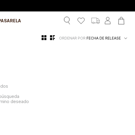
PASARELA
ORDENAR POR
FECHA DE RELEASE
ados
a búsqueda
érmino deseado