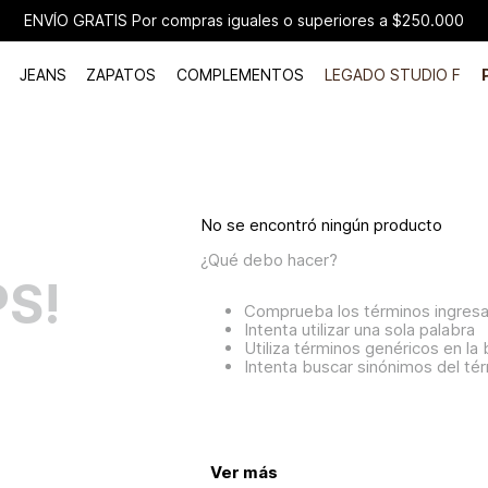
ENVÍO GRATIS Por compras iguales o superiores a $250.000
JEANS
ZAPATOS
COMPLEMENTOS
LEGADO STUDIO F
No se encontró ningún producto
¿Qué debo hacer?
S!
Comprueba los términos ingres
Intenta utilizar una sola palabra
Utiliza términos genéricos en l
Intenta buscar sinónimos del t
Ver más