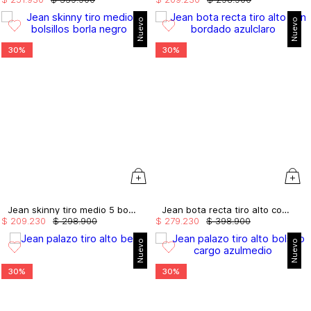
Nuevo
Nuevo
30%
30%
Jean skinny tiro medio 5 bolsillos borla
Jean bota recta tiro alto con bordado
$
209
.
230
$
298
.
900
$
279
.
230
$
398
.
900
Nuevo
Nuevo
30%
30%