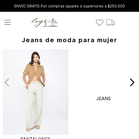
ENVÍO GRATIS Por compras iguales o superiores a $250.000
Jeans de moda para mujer
JEANS