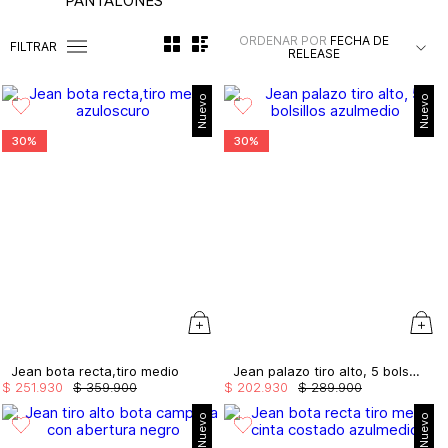
PANTALONES
ORDENAR POR
FECHA DE
FILTRAR
RELEASE
Nuevo
Nuevo
30%
30%
Jean bota recta,tiro medio
Jean palazo tiro alto, 5 bolsillos
$
251
.
930
$
359
.
900
$
202
.
930
$
289
.
900
Nuevo
Nuevo