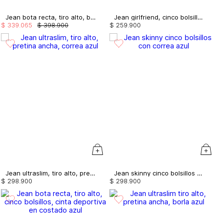
Jean bota recta, tiro alto, bolsillos cargo, cortes
Jean girlfriend, cinco bolsillos, tiro alto con destroyer
$
339
.
065
$
398
.
900
$
259
.
900
Jean ultraslim, tiro alto, pretina ancha, correa
Jean skinny cinco bolsillos con correa
$
298
.
900
$
298
.
900