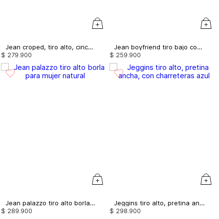
Jean croped, tiro alto, cinco bolsillos, con guardapolvo
Jean boyfriend tiro bajo con destroyer
$
279
.
900
$
259
.
900
Jean palazzo tiro alto borla para mujer
Jeggins tiro alto, pretina ancha, con charreteras
$
289
.
900
$
298
.
900