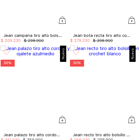
Jean campana tiro alto bolsillos chino
Jean bota recta tiro alto con cristales
$
209
.
230
$
298
.
900
$
279
.
230
$
398
.
900
Nuevo
Nuevo
30%
30%
Jean palazo tiro alto cordon y ojalete
Jean recto tiro alto bolsillo en crochet
$
251
.
930
$
359
.
900
$
209
.
230
$
298
.
900