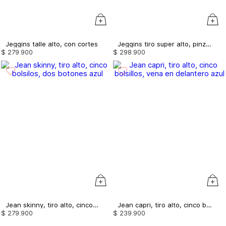
Jeggins talle alto, con cortes
Jeggins tiro super alto, pinzas, vena y correa
$
279
.
900
$
298
.
900
Jean skinny, tiro alto, cinco bolsilos, dos botones
Jean capri, tiro alto, cinco bolsillos, vena en delantero
$
279
.
900
$
239
.
900