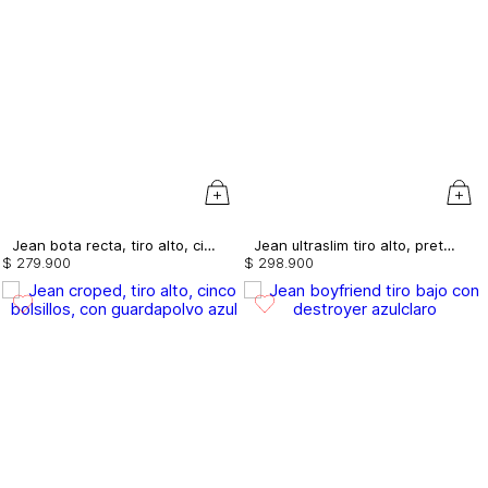
Jean bota recta, tiro alto, cinco bolsillos, cinta deportiva en costado
Jean ultraslim tiro alto, pretina ancha, borla
$
279
.
900
$
298
.
900