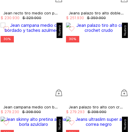
Jean recto tiro medio con pañoleta
Jeans palazo tiro alto doble cordon
$
230
.
930
$
329
.
900
$
251
.
930
$
359
.
900
Nuevo
Nuevo
30%
30%
Jean campana medio con bordado y taches
Jean palazo tiro alto con crochet
$
279
.
230
$
398
.
900
$
279
.
293
$
398
.
990
Nuevo
Nuevo