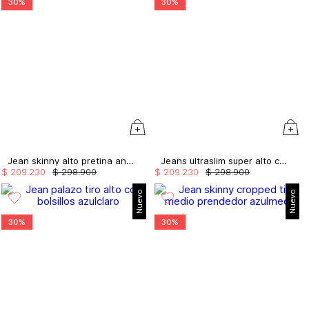
30%
30%
Jean skinny alto pretina ancha borla
Jeans ultraslim super alto correa
$
209
.
230
$
298
.
900
$
209
.
230
$
298
.
900
Nuevo
Nuevo
30%
30%