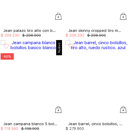
Jean palazo tiro alto con bolsillos
Jean skinny cropped tiro medio prendedor
$
209
.
230
$
298
.
900
$
209
.
230
$
298
.
900
Nuevo
40%
Jean campana blanco 5 bolsillos basico
Jean barrel, cinco bolsillos, tiro alto, ruedo rustico.
$
119
.
340
$
198
.
900
$
279
.
900