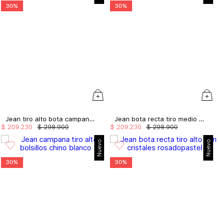
30%
30%
Jean tiro alto bota campana con abertura
Jean bota recta tiro medio cinta costado
$
209
.
230
$
298
.
900
$
209
.
230
$
298
.
900
Nuevo
Nuevo
30%
30%