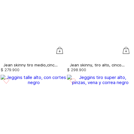
Jean skinny tiro medio,cinco bolsillos, varias costuras
Jean skinny, tiro alto, cinco bolsillos, con borla
$
279
.
900
$
298
.
900