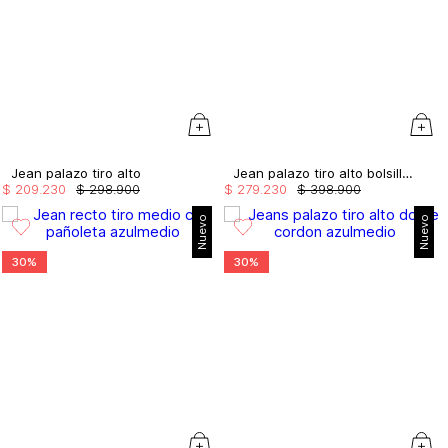
Jean palazo tiro alto
Jean palazo tiro alto bolsillo cargo
$
209
.
230
$
298
.
900
$
279
.
230
$
398
.
900
Nuevo
Nuevo
30%
30%