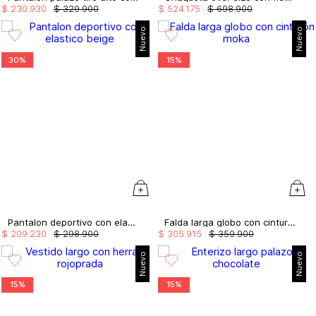
$
230
.
930
$
329
.
900
$
524
.
175
$
698
.
900
Nuevo
Nuevo
30%
15%
Pantalon deportivo con elastico
Falda larga globo con cinturón
$
209
.
230
$
298
.
900
$
305
.
915
$
359
.
900
Nuevo
Nuevo
15%
15%