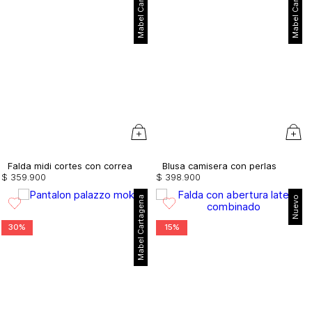
Mabel Cartagena
Mabel Cartagena
Falda midi cortes con correa
Blusa camisera con perlas
$
359
.
900
$
398
.
900
Mabel Cartagena
Nuevo
30%
15%