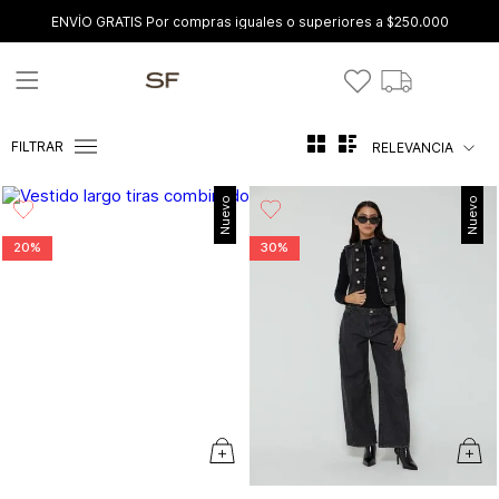
ENVÍO GRATIS Por compras iguales o superiores a $250.000
FILTRAR
RELEVANCIA
Nuevo
Nuevo
20%
30%