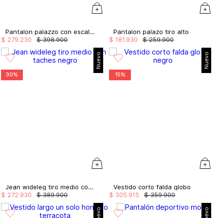
Pantalon palazzo con escalerilla
Pantalon palazo tiro alto
$
279
.
230
$
398
.
900
$
181
.
930
$
259
.
900
Nuevo
Nuevo
30%
15%
Jean wideleg tiro medio con taches
Vestido corto falda globo
$
272
.
930
$
389
.
900
$
305
.
915
$
359
.
900
Nuevo
Nuevo