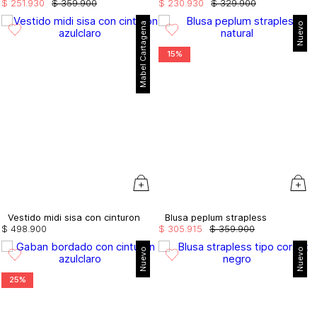
$
251
.
930
$
359
.
900
$
230
.
930
$
329
.
900
Mabel Cartagena
Nuevo
15%
Vestido midi sisa con cinturon
Blusa peplum strapless
$
498
.
900
$
305
.
915
$
359
.
900
Nuevo
Nuevo
25%