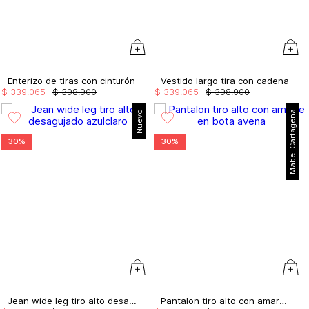
Enterizo de tiras con cinturón
Vestido largo tira con cadena
$
339
.
065
$
398
.
900
$
339
.
065
$
398
.
900
Nuevo
Mabel Cartagena
30%
30%
Jean wide leg tiro alto desagujado
Pantalon tiro alto con amarre en bota