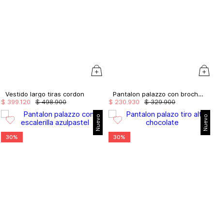
Vestido largo tiras cordon
Pantalon palazzo con broches
$
399
.
120
$
498
.
900
$
230
.
930
$
329
.
900
Nuevo
Nuevo
30%
30%