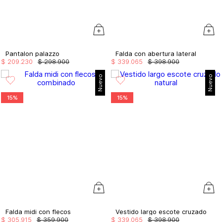
Pantalon palazzo
Falda con abertura lateral
$
209
.
230
$
298
.
900
$
339
.
065
$
398
.
900
Nuevo
Nuevo
15%
15%
Falda midi con flecos
Vestido largo escote cruzado
$
305
.
915
$
359
.
900
$
339
.
065
$
398
.
900