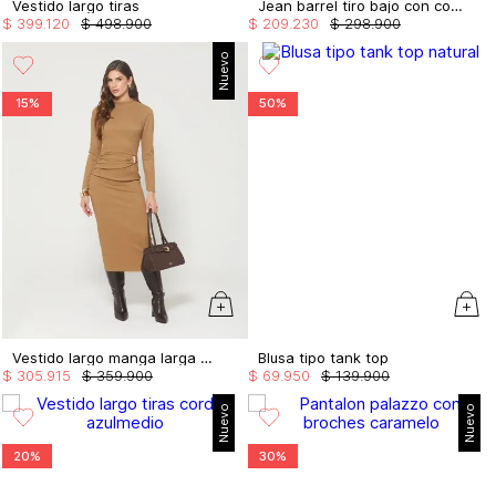
Vestido largo tiras
Jean barrel tiro bajo con cortes
$
399
.
120
$
498
.
900
$
209
.
230
$
298
.
900
Nuevo
15%
50%
Vestido largo manga larga con drapeado
Blusa tipo tank top
$
305
.
915
$
359
.
900
$
69
.
950
$
139
.
900
Nuevo
Nuevo
20%
30%