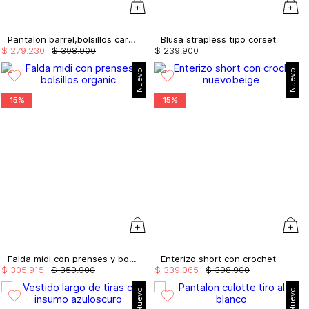
Pantalon barrel,bolsillos cargo
Blusa strapless tipo corset
$
279
.
230
$
398
.
900
$
239
.
900
Nuevo
Nuevo
15%
15%
Falda midi con prenses y bolsillos
Enterizo short con crochet
$
305
.
915
$
359
.
900
$
339
.
065
$
398
.
900
Nuevo
Nuevo