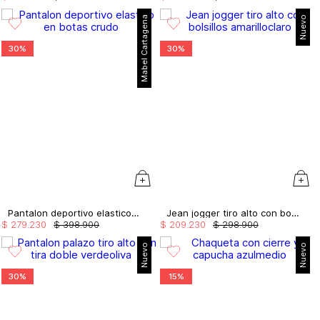
Mabel Cartagena
Nuevo
30%
30%
Pantalon deportivo elastico en botas
Jean jogger tiro alto con bolsillos
$
279
.
230
$
398
.
900
$
209
.
230
$
298
.
900
Nuevo
Nuevo
30%
15%