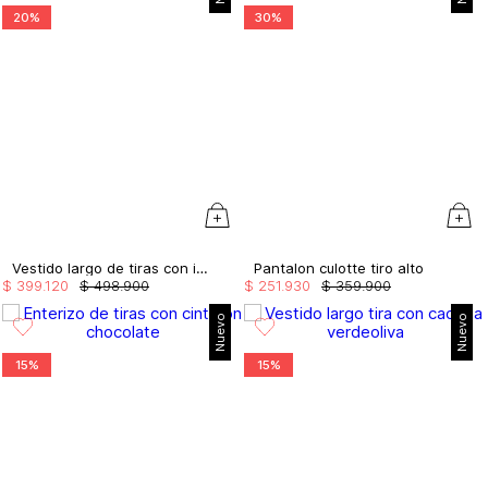
20%
30%
Vestido largo de tiras con insumo
Pantalon culotte tiro alto
$
399
.
120
$
498
.
900
$
251
.
930
$
359
.
900
Nuevo
Nuevo
15%
15%