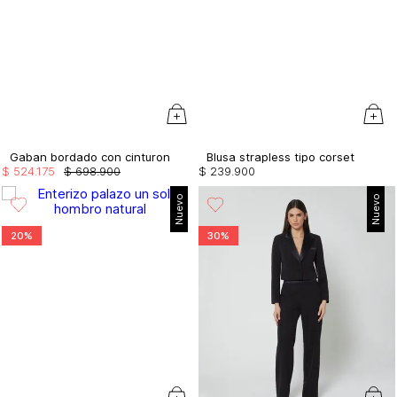
Gaban bordado con cinturon
Blusa strapless tipo corset
$
524
.
175
$
698
.
900
$
239
.
900
Nuevo
Nuevo
20%
30%