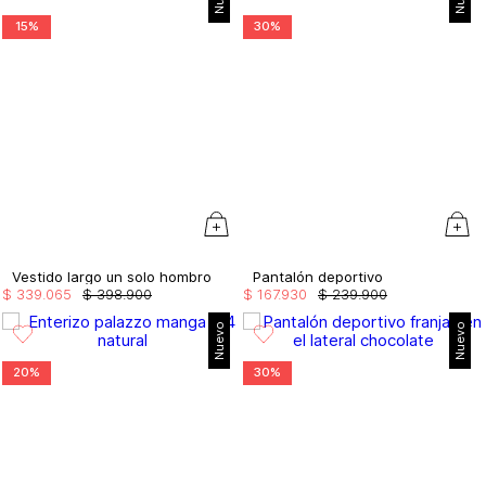
15%
30%
Vestido largo un solo hombro
Pantalón deportivo
$
339
.
065
$
398
.
900
$
167
.
930
$
239
.
900
Nuevo
Nuevo
20%
30%