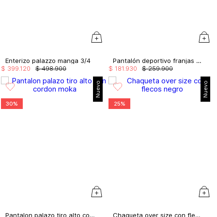
Enterizo palazzo manga 3/4
Pantalón deportivo franjas en el lateral
$
399
.
120
$
498
.
900
$
181
.
930
$
259
.
900
Nuevo
Nuevo
30%
25%
Pantalon palazo tiro alto con cordon
Chaqueta over size con flecos