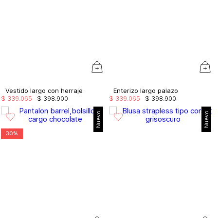
Vestido largo con herraje
Enterizo largo palazo
$
339
.
065
$
398
.
900
$
339
.
065
$
398
.
900
Nuevo
Nuevo
30%