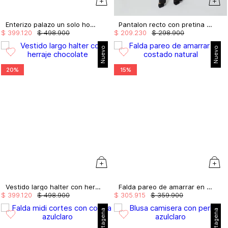
Enterizo palazo un solo hombro
Pantalon recto con pretina en satin
$
399
.
120
$
498
.
900
$
209
.
230
$
298
.
900
Nuevo
Nuevo
20%
15%
Vestido largo halter con herraje
Falda pareo de amarrar en costado
$
399
.
120
$
498
.
900
$
305
.
915
$
359
.
900