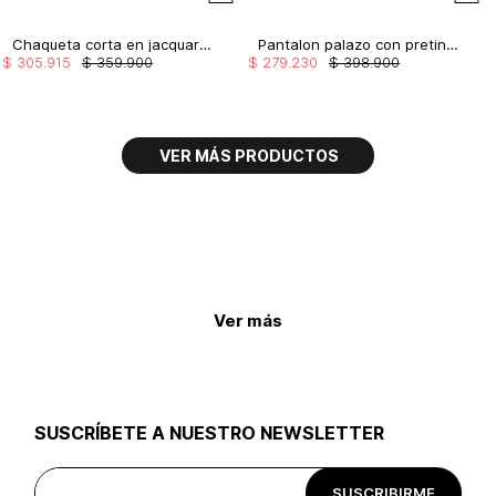
Chaqueta corta en jacquard corduroy
Pantalon palazo con pretina embellecida
$
305
.
915
$
359
.
900
$
279
.
230
$
398
.
900
Ver más
SUSCRÍBETE A NUESTRO NEWSLETTER
SUSCRIBIRME