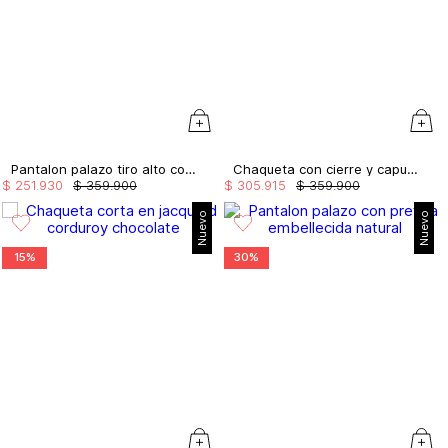
Pantalon palazo tiro alto con tira doble
Chaqueta con cierre y capucha
$
251
.
930
$
359
.
900
$
305
.
915
$
359
.
900
Nuevo
Nuevo
15%
30%