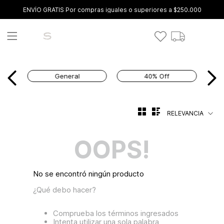
ENVÍO GRATIS Por compras iguales o superiores a $250.000
General
40% Off
RELEVANCIA
OOPS!
No se encontró ningún producto
¿Qué debo hacer?
Comprueba los términos ingresados
Intenta utilizar una sola palabra