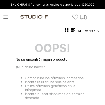
ENVÍO GRATIS Por compras iguales o superiores a $250.000
RELEVANCIA
OOPS!
No se encontró ningún producto
¿Qué debo hacer?
Comprueba los términos ingresados
Intenta utilizar una sola palabra
Utiliza términos genéricos en la
búsqueda
Intenta buscar sinónimos del término
deseado