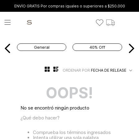
ENVÍO GRATIS Por compras iguales o superiores a $250.000
General
40% Off
ORDENAR POR
FECHA DE RELEASE
OOPS!
No se encontró ningún producto
¿Qué debo hacer?
Comprueba los términos ingresados
Intenta utilizar una sola palabra