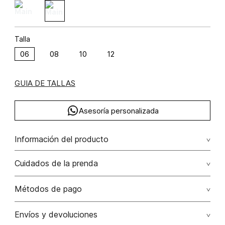
Talla
06
08
10
12
GUIA DE TALLAS
Asesoría personalizada
Información del producto
F08-globo special rayón 85% poliéster 15% 85.00%
Cuidados de la prenda
rayón/rayon15.00% poliéster/polyester
Lavar a mano por separado / no dejar en remojo / no
Métodos de pago
retorcer / no planchar con vapor puede causar daño
irreversible
Tarjetas de crédito: Visa, Dinners, Master Card y American
Envíos y devoluciones
Express.