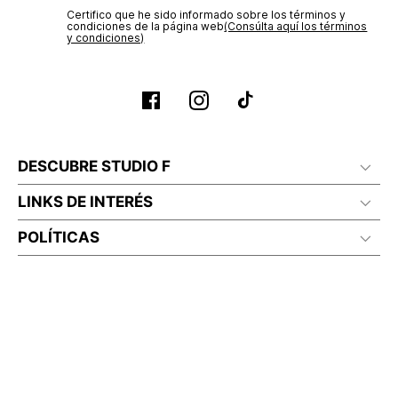
Certifico que he sido informado sobre los términos y
No planchar con vapor
condiciones de la página web‎
(Consúlta aquí los términos
y condiciones)
DESCUBRE STUDIO F
LINKS DE INTERÉS
POLÍTICAS