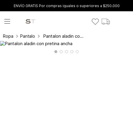
ENVÍO GRATIS Por compras iguales o superiores a $250.000
Pantalon aladin con pretina ancha
Ropa
Pantalones y leggings