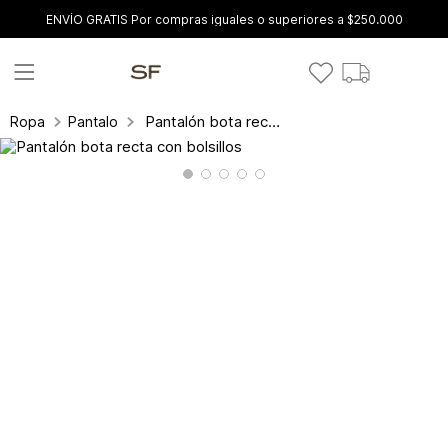
ENVÍO GRATIS Por compras iguales o superiores a $250.000
Pantalón bota recta con bolsillos
Ropa
Pantalones y leggings