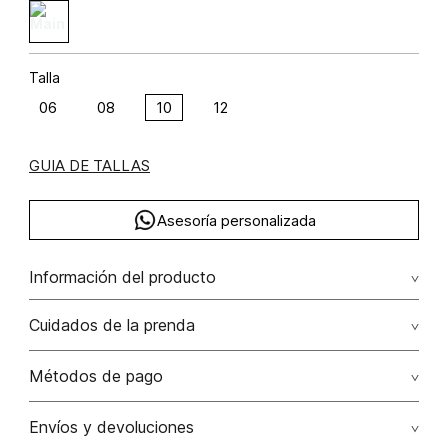
Talla
06
08
10
12
GUIA DE TALLAS
Asesoría personalizada
Información del producto
Pantalón bota recta con bolsillos viscosa 63% poliamida 37%
Cuidados de la prenda
63.00% viscosa/viscose37.00% poliamida/polyamide
Lavar a mano, no dejar en remojo, no retorcer. el proceso
Métodos de pago
de esta prenda desaparece con lavados posteriores
Tarjetas de crédito: Visa, Dinners, Master Card y American
Envíos y devoluciones
No usar lejia
Express.