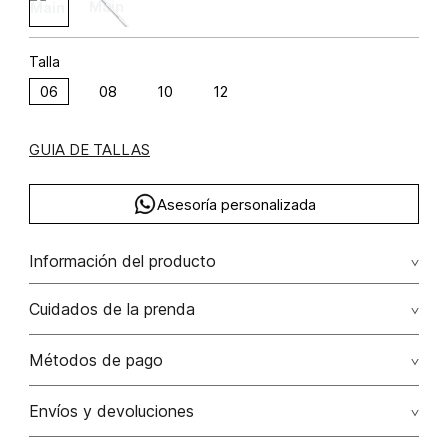
Talla
06
08
10
12
GUIA DE TALLAS
Asesoría personalizada
Información del producto
F40-familia noche de pergola
Cuidados de la prenda
No dejar en remojo /lavar por separado / no utilizar
Métodos de pago
detergentes con cloro / no retorcer / exprimir/ secado a
la sombra
Tarjetas de crédito: Visa, Dinners, Master Card y American
Envíos y devoluciones
Express.
No usar lejia