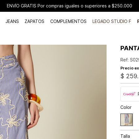
ENVÍO GRATIS Por compras iguales o superiores a $250.000
JEANS
ZAPATOS
COMPLEMENTOS
LEGADO STUDIO F
PANT
Ref
:
S02
Precio ex
$
259
.
Color
Talla