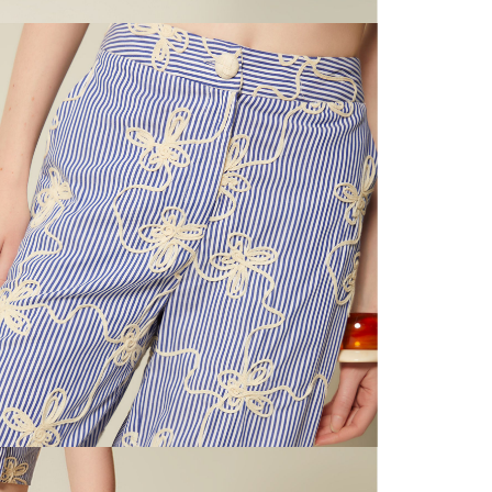
N
mayorista
de compra
que fue e
N
a través
de (15) d
L
Devoluc
S
mismo em
empaque d
empaque 
N
no se vea
El costo 
N
Recuerda 
agente de
posterior
acordada