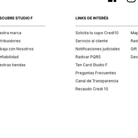
SCUBRE STUDIO F
LINKS DE INTERÉS
estra marca
Solicita tu cupo Credi10
Mapa
stribuidores
Servicio al cliente
Ras
abaja con Nosotros
Notificaciones judiciales
Gift
fiabilidad
Radicar PQRS
Dev
estras tiendas
Ten Card Studio F
Preguntas Frecuentes
Canal de Transparencia
Recaudo Credi 10