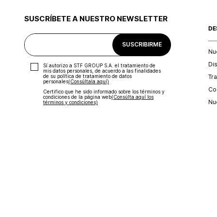
SUSCRÍBETE A NUESTRO NEWSLETTER
DE
SUSCRIBIRME
Nu
Di
Sí autorizo a STF GROUP S.A. el tratamiento de
mis datos personales, de acuerdo a las finalidades
Tr
de su política de tratamiento de datos
personales‎
(Consúltala aquí)
Con
Certifico que he sido informado sobre los términos y
condiciones de la página web‎
(Consúlta aquí los
Nu
términos y condiciones)