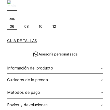
Talla
06
08
10
12
GUIA DE TALLAS
Asesoría personalizada
Información del producto
Pantalón de encaje y lentejuelas poliéster 100% 100.00%
Cuidados de la prenda
poliéster/polyester
No dejar en remojo /lavar por separado / no utilizar
Métodos de pago
detergentes con cloro / no retorcer / exprimir/ secado a
la sombra
Tarjetas de crédito: Visa, Dinners, Master Card y American
Envíos y devoluciones
Express.