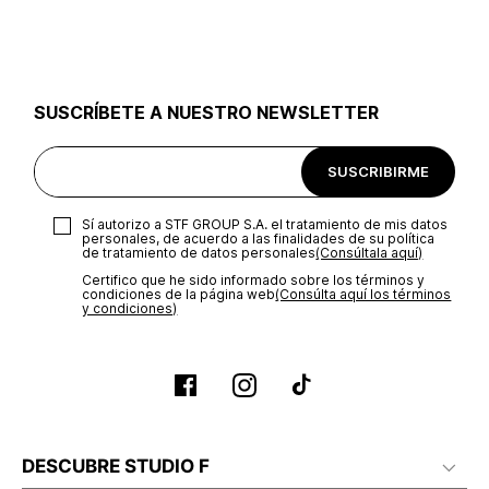
utilizar el mismo empaque en que te entregamos tu pedido o
utilizar un empaque de tu preferencia, sin embargo es
importante que el empaque sea el adecuado según la
naturaleza del producto para que no se vea afectada su
integridad durante el proceso de transporte. El costo del
SUSCRÍBETE A NUESTRO NEWSLETTER
transporte será asumido por STF GROUP S.A.
Recuerda que para el trámite del envío deberás contactarte
SUSCRIBIRME
con un agente de servicio al cliente quien te indicará los
pasos a seguir y posteriormente programará la recogida del
producto en la dirección acordada.
Sí autorizo a STF GROUP S.A. el tratamiento de mis datos
personales, de acuerdo a las finalidades de su política
de tratamiento de datos personales‎
(Consúltala aquí)
Certifico que he sido informado sobre los términos y
condiciones de la página web‎
(Consúlta aquí los términos
y condiciones)
DESCUBRE STUDIO F