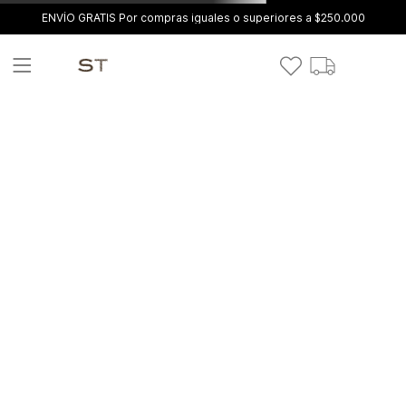
ENVÍO GRATIS Por compras iguales o superiores a $250.000