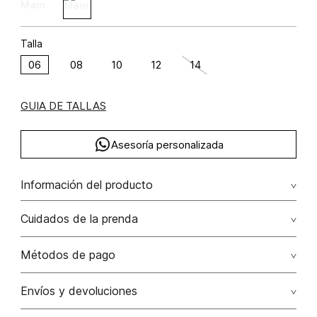
Talla
06
08
10
12
14
GUIA DE TALLAS
Asesoría personalizada
Información del producto
Pantalon deportivo poliéster 48% viscosa 42% elastano 10%
Cuidados de la prenda
48.00% poliéster/polyester42.00% viscosa/viscose10.00%
elastano/elastane
Lavar por separado / lavar separadamente. no remojar -
Métodos de pago
no planchar con vapor puede causar daño irreversible. no
planchar los accesorios / adornos
Tarjetas de crédito: Visa, Dinners, Master Card y American
Envíos y devoluciones
Express.
No usar lejia