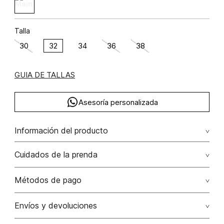
Talla
30
32
34
36
38
GUIA DE TALLAS
Asesoría personalizada
Información del producto
ramio 40% algodón 35% lino 25% 40.00% ramio/ramie35.00%
Cuidados de la prenda
algodón/cotton25.00% lino/linen
Lavar a mano por separado / no dejar en remojo / no
Métodos de pago
retorcer / no planchar con vapor puede causar daño
irreversible
Tarjetas de crédito: Visa, Dinners, Master Card y American
Envíos y devoluciones
Express.
No usar lejia