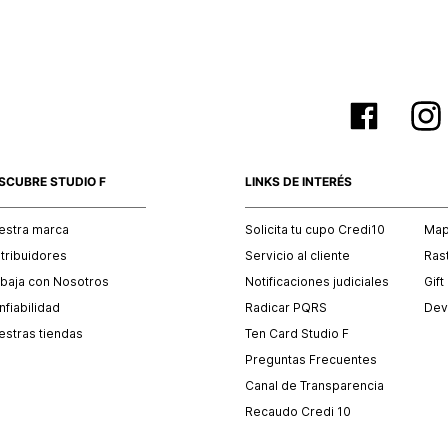
SCUBRE STUDIO F
LINKS DE INTERÉS
estra marca
Solicita tu cupo Credi10
Mapa
stribuidores
Servicio al cliente
Ras
abaja con Nosotros
Notificaciones judiciales
Gift
fiabilidad
Radicar PQRS
Dev
estras tiendas
Ten Card Studio F
Preguntas Frecuentes
Canal de Transparencia
Recaudo Credi 10