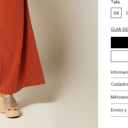
Talla
04
GUIA D
Informac
Pantalon 
Cuidados
No remoj
Métodos
fotrar, 
Tarjetas 
lavados 
Envíos y
Tarjetas 
N
Cambio
Otros: Pa
productos