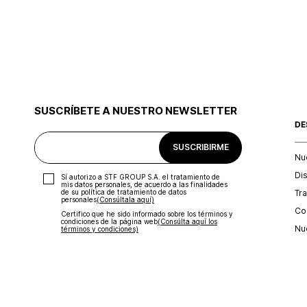
SUSCRÍBETE A NUESTRO NEWSLETTER
DE
SUSCRIBIRME
Nu
Di
Sí autorizo a STF GROUP S.A. el tratamiento de
mis datos personales, de acuerdo a las finalidades
Tr
de su política de tratamiento de datos
personales‎
(Consúltala aquí)
Con
Certifico que he sido informado sobre los términos y
condiciones de la página web‎
(Consúlta aquí los
Nu
términos y condiciones)