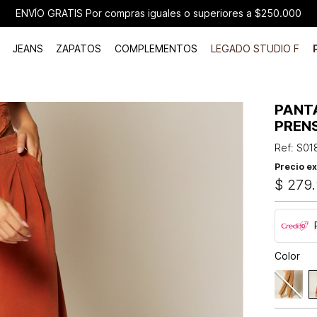
ENVÍO GRATIS Por compras iguales o superiores a $250.000
JEANS
ZAPATOS
COMPLEMENTOS
LEGADO STUDIO F
PANT
PREN
Ref
:
S01
Precio ex
$
279
.
Color