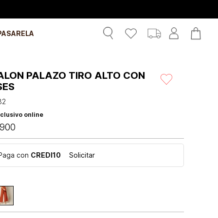
PASARELA
ALON PALAZO TIRO ALTO CON
SES
82
clusivo online
900
Paga con
CREDI10
Solicitar