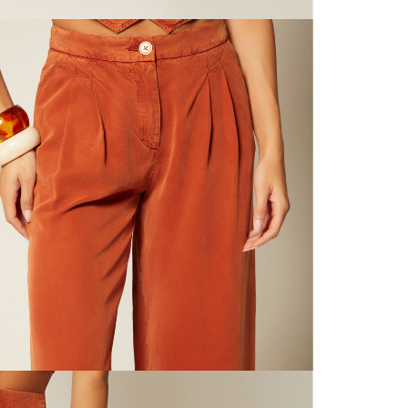
N
nuestras 
mayorista
de compra
N
que fue e
a través
N
de (15) d
L
Devoluc
mismo em
empaque d
S
empaque 
no se vea
N
El costo 
P
Recuerda 
agente de
posterior
acordada