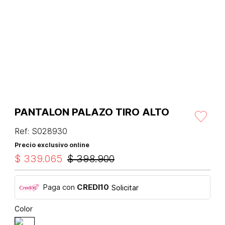
PANTALON PALAZO TIRO ALTO
Ref
:
S028930
Precio exclusivo online
$
339
.
065
$
398
.
900
Paga con
CREDI10
Solicitar
Color