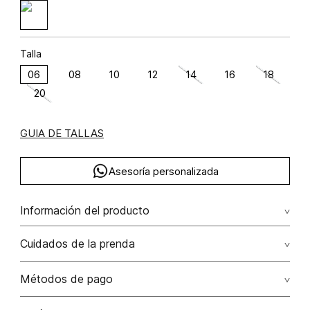
Talla
06
08
10
12
14
16
18
20
GUIA DE TALLAS
Asesoría personalizada
Información del producto
poliéster 95% elastano 5% 95.00% poliéster/polyester5.00%
Cuidados de la prenda
elastano/elastane
No dejar en remojo /lavar por separado / no utilizar
Métodos de pago
detergentes con cloro / no retorcer / exprimir/ secado a
la sombra