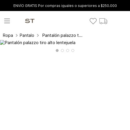
ENVÍO GRATIS Por compras iguales o superiores a $250.000
Pantalón palazzo tiro alto lentejuela
Ropa
Pantalones y leggings