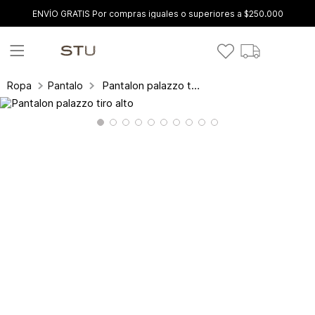
ENVÍO GRATIS Por compras iguales o superiores a $250.000
Pantalon palazzo tiro alto
Ropa
Pantalones y leggings