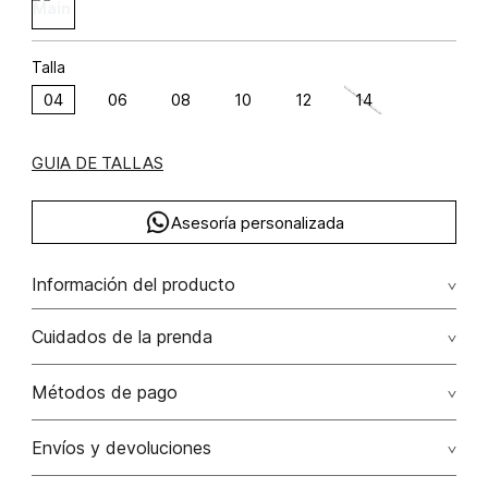
Talla
04
06
08
10
12
14
GUIA DE TALLAS
Asesoría personalizada
Información del producto
C38-cabo mallorca poliéster 100% 100.00%
Cuidados de la prenda
poliéster/polyester
No dejar en remojo /lavar por separado / no utilizar
Métodos de pago
detergentes con cloro / no retorcer / exprimir/ secado a
la sombra
Tarjetas de crédito: Visa, Dinners, Master Card y American
Envíos y devoluciones
Express.
No usar lejia