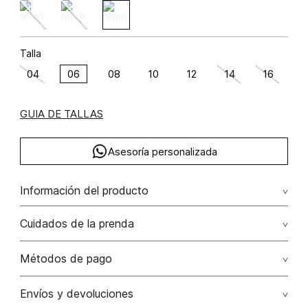
Talla
04
06
08
10
12
14
16
GUIA DE TALLAS
Asesoría personalizada
Información del producto
poliéster 92% elastano 8% 92.00% poliéster/polyester8.00%
Cuidados de la prenda
elastano/elastane
No dejar en remojo /lavar por separado / no utilizar
Métodos de pago
detergentes con cloro / no retorcer / exprimir/ secado a
la sombra
Tarjetas de crédito: Visa, Dinners, Master Card y American
Envíos y devoluciones
Express.