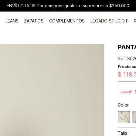
ENVÍO GRATIS Por compras iguales o superiores a $250.000
JEANS
ZAPATOS
COMPLEMENTOS
LEGADO STUDIO F
PANT
Ref
:
S02
Precio ex
$
119
.
Color
Talla