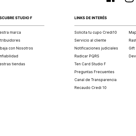
SCUBRE STUDIO F
LINKS DE INTERÉS
estra marca
Solicita tu cupo Credi10
Mapa
stribuidores
Servicio al cliente
Ras
abaja con Nosotros
Notificaciones judiciales
Gift
fiabilidad
Radicar PQRS
Dev
estras tiendas
Ten Card Studio F
Preguntas Frecuentes
Canal de Transparencia
Recaudo Credi 10