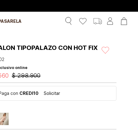
PASARELA
ALON TIPOPALAZO CON HOT FIX
02
clusivo online
560
$
298
.
900
Paga con
CREDI10
Solicitar