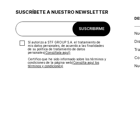
SUSCRÍBETE A NUESTRO NEWSLETTER
DE
SUSCRIBIRME
Nu
Di
Sí autorizo a STF GROUP S.A. el tratamiento de
mis datos personales, de acuerdo a las finalidades
Tr
de su política de tratamiento de datos
personales‎
(Consúltala aquí)
Con
Certifico que he sido informado sobre los términos y
condiciones de la página web‎
(Consúlta aquí los
Nu
términos y condiciones)