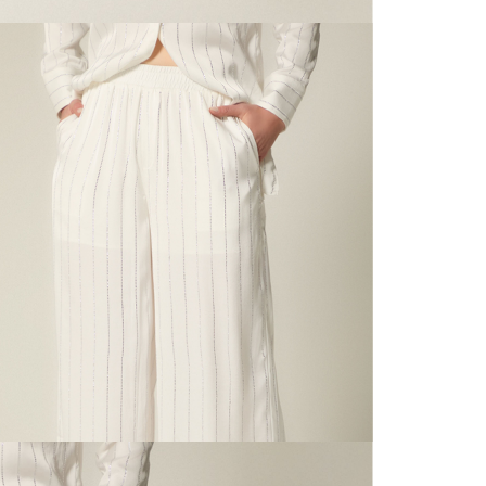
N
mayorista
de compra
que fue e
N
a través
de (15) d
N
Devoluc
L
mismo em
empaque d
empaque 
S
no se vea
El costo 
N
Recuerda 
agente de
posterior
acordada