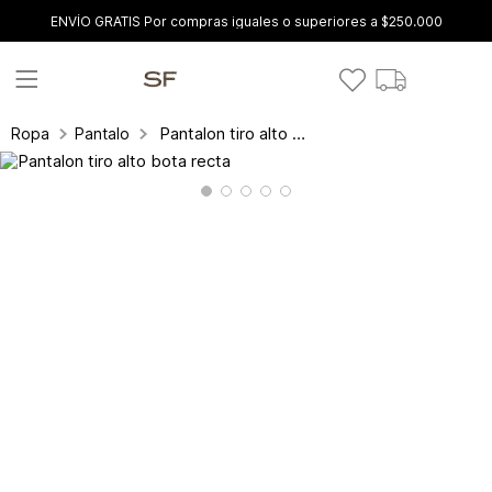
ENVÍO GRATIS Por compras iguales o superiores a $250.000
Pantalon tiro alto bota recta
Ropa
Pantalones y leggings