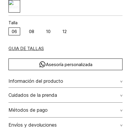
Talla
06
08
10
12
GUIA DE TALLAS
Asesoría personalizada
Información del producto
Pantalon tiro alto bota recta poliéster 100% 100.00%
Cuidados de la prenda
poliéster/polyester
No dejar en remojo /lavar por separado / no utilizar
Métodos de pago
detergentes con cloro / no retorcer / exprimir/ secado a
la sombra
Tarjetas de crédito: Visa, Dinners, Master Card y American
Envíos y devoluciones
Express.