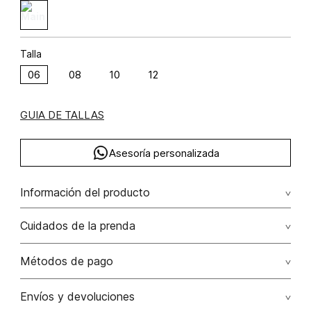
Talla
06
08
10
12
GUIA DE TALLAS
Asesoría personalizada
Información del producto
M25-cacao dots viscosa 93% poliéster 7% 93.00%
Cuidados de la prenda
viscosa/viscose7.00% poliéster/polyester
Lavar a mano por separado / no dejar en remojo / no
Métodos de pago
retorcer / no planchar con vapor puede causar daño
irreversible
Tarjetas de crédito: Visa, Dinners, Master Card y American
Envíos y devoluciones
Express.