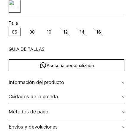
Talla
06
08
10
12
14
16
GUIA DE TALLAS
Asesoría personalizada
Información del producto
Pantalon cargo con cinturon viscosa 93% poliéster 7% 93.00%
Cuidados de la prenda
viscosa/viscose7.00% poliéster/polyester
Lavar a mano por separado / no dejar en remojo / no
Métodos de pago
retorcer / no planchar con vapor puede causar daño
irreversible
Tarjetas de crédito: Visa, Dinners, Master Card y American
Envíos y devoluciones
Express.