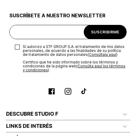
utilizar el mismo empaque en que te entregamos tu pedido o
utilizar un empaque de tu preferencia, sin embargo es
SUSCRÍBETE A NUESTRO NEWSLETTER
importante que el empaque sea el adecuado según la
naturaleza del producto para que no se vea afectada su
integridad durante el proceso de transporte. El costo del
SUSCRIBIRME
transporte será asumido por STF GROUP S.A.
Recuerda que para el trámite del envío deberás contactarte
Sí autorizo a STF GROUP S.A. el tratamiento de mis datos
con un agente de servicio al cliente quien te indicará los
personales, de acuerdo a las finalidades de su política
pasos a seguir y posteriormente programará la recogida del
de tratamiento de datos personales‎
(Consúltala aquí)
producto en la dirección acordada.
Certifico que he sido informado sobre los términos y
condiciones de la página web‎
(Consúlta aquí los términos
y condiciones)
DESCUBRE STUDIO F
LINKS DE INTERÉS