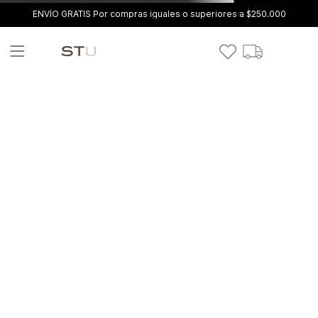
ENVÍO GRATIS Por compras iguales o superiores a $250.000