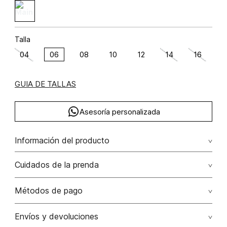
Talla
04
06
08
10
12
14
16
GUIA DE TALLAS
Asesoría personalizada
Información del producto
Pantalon tiro alto con pasamaneria ramio 40% algodón 35%
Cuidados de la prenda
lino 25% 40.00% ramio/ramie35.00% algodón/cotton25.00%
lino/linen
Lavado profesional en húmedo (w) planchar con vapor
Métodos de pago
puede causar daño irreversible
Tarjetas de crédito: Visa, Dinners, Master Card y American
Envíos y devoluciones
No lavar
Express.