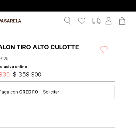
PASARELA
ALON TIRO ALTO CULOTTE
9125
clusivo online
930
$
359
.
900
Paga con
CREDI10
Solicitar