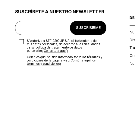
SUSCRÍBETE A NUESTRO NEWSLETTER
DE
SUSCRIBIRME
Nu
Di
Sí autorizo a STF GROUP S.A. el tratamiento de
mis datos personales, de acuerdo a las finalidades
Tr
de su política de tratamiento de datos
personales‎
(Consúltala aquí)
Con
Certifico que he sido informado sobre los términos y
condiciones de la página web‎
(Consúlta aquí los
Nu
términos y condiciones)