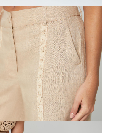
N
mayorista
de compra
que fue e
N
a través
de (15) d
N
Devoluc
S
mismo em
empaque d
empaque 
N
no se vea
El costo 
L
Recuerda 
agente de
posterior
acordada