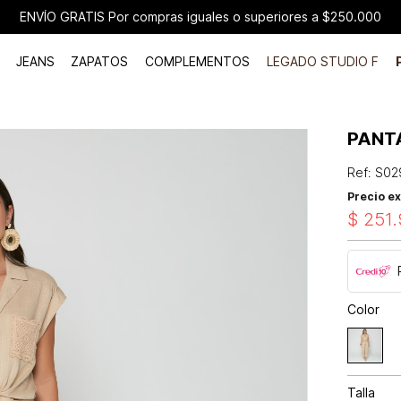
ENVÍO GRATIS Por compras iguales o superiores a $250.000
JEANS
ZAPATOS
COMPLEMENTOS
LEGADO STUDIO F
PANT
Ref
:
S02
Precio ex
$
251
.
Color
Talla