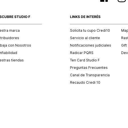
SCUBRE STUDIO F
LINKS DE INTERÉS
estra marca
Solicita tu cupo Credi10
Mapa
stribuidores
Servicio al cliente
Ras
abaja con Nosotros
Notificaciones judiciales
Gift
fiabilidad
Radicar PQRS
Dev
estras tiendas
Ten Card Studio F
Preguntas Frecuentes
Canal de Transparencia
Recaudo Credi 10