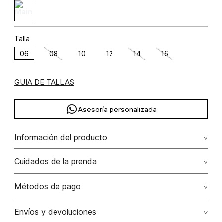
Talla
06
08
10
12
14
16
GUIA DE TALLAS
Asesoría personalizada
Información del producto
Pantalon tiro alto detalle en pretina algodón 97% elastano 3%
Cuidados de la prenda
97.00% algodón/cotton3.00% elastano/elastane
Lavar a mano por separado / no dejar en remojo / no
Métodos de pago
retorcer / no planchar con vapor puede causar daño
irreversible
Tarjetas de crédito: Visa, Dinners, Master Card y American
Envíos y devoluciones
Express.