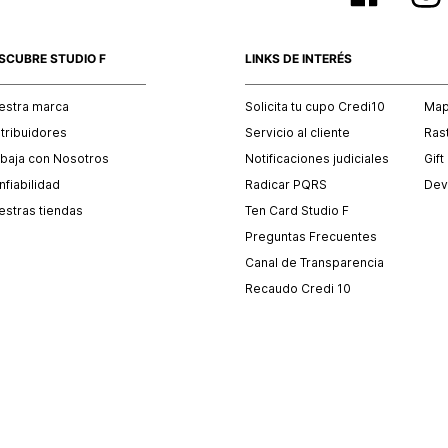
SCUBRE STUDIO F
LINKS DE INTERÉS
estra marca
Solicita tu cupo Credi10
Mapa
stribuidores
Servicio al cliente
Ras
abaja con Nosotros
Notificaciones judiciales
Gift
fiabilidad
Radicar PQRS
Dev
estras tiendas
Ten Card Studio F
Preguntas Frecuentes
Canal de Transparencia
Recaudo Credi 10