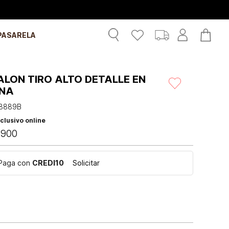
PASARELA
LON TIRO ALTO DETALLE EN
INA
8889B
clusivo online
.
900
Paga con
CREDI10
Solicitar