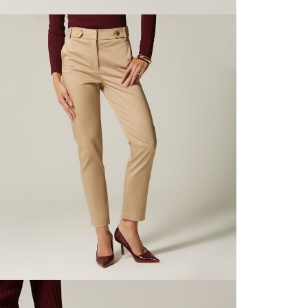
nuestras 
N
mayorista
de compra
que fue e
N
a través
de (15) d
L
Devoluc
S
mismo em
empaque d
empaque 
N
no se vea
El costo 
N
Recuerda 
agente de
posterior
acordada