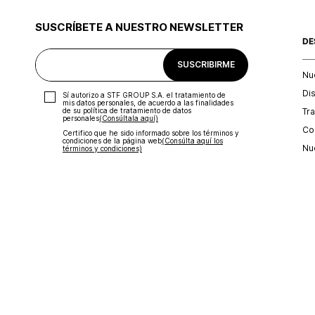
SUSCRÍBETE A NUESTRO NEWSLETTER
DE
SUSCRIBIRME
Nu
Di
Sí autorizo a STF GROUP S.A. el tratamiento de
mis datos personales, de acuerdo a las finalidades
Tr
de su política de tratamiento de datos
personales‎
(Consúltala aquí)
Con
Certifico que he sido informado sobre los términos y
condiciones de la página web‎
(Consúlta aquí los
Nu
términos y condiciones)