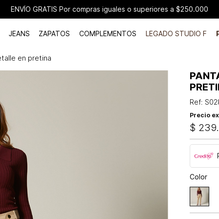
ENVÍO GRATIS Por compras iguales o superiores a $250.000
JEANS
ZAPATOS
COMPLEMENTOS
LEGADO STUDIO F
etalle en pretina
PANTA
PRET
Ref
:
S02
Precio ex
$
239
Color