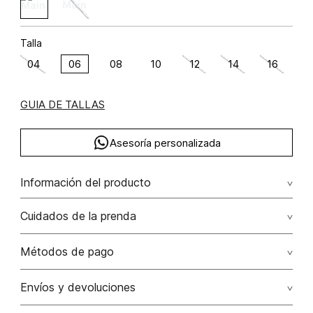
Talla
04
06
08
10
12
14
16
GUIA DE TALLAS
Asesoría personalizada
Información del producto
Pantalon tiro alto poliéster 100% 100.00% poliéster/polyester
Cuidados de la prenda
No dejar en remojo /lavar por separado / no utilizar
Métodos de pago
detergentes con cloro / no retorcer / exprimir/ secado a
la sombra
Tarjetas de crédito: Visa, Dinners, Master Card y American
Envíos y devoluciones
Express.
No usar lejia