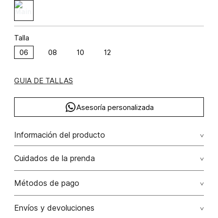
Talla
06
08
10
12
GUIA DE TALLAS
Asesoría personalizada
Información del producto
Pantalon tiro recto en principe de gales poliéster 80% rayón
Cuidados de la prenda
20% 80.00% poliéster/polyester20.00% rayón/rayon
Lavar a mano por separado / no dejar en remojo / no
Métodos de pago
retorcer / no planchar con vapor puede causar daño
irreversible
Tarjetas de crédito: Visa, Dinners, Master Card y American
Envíos y devoluciones
Express.