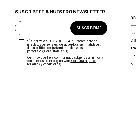
SUSCRÍBETE A NUESTRO NEWSLETTER
DE
SUSCRIBIRME
Nu
Di
Sí autorizo a STF GROUP S.A. el tratamiento de
mis datos personales, de acuerdo a las finalidades
Tr
de su política de tratamiento de datos
personales‎
(Consúltala aquí)
Con
Certifico que he sido informado sobre los términos y
condiciones de la página web‎
(Consúlta aquí los
Nu
términos y condiciones)