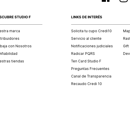
SCUBRE STUDIO F
LINKS DE INTERÉS
estra marca
Solicita tu cupo Credi10
Mapa
stribuidores
Servicio al cliente
Ras
abaja con Nosotros
Notificaciones judiciales
Gift
fiabilidad
Radicar PQRS
Dev
estras tiendas
Ten Card Studio F
Preguntas Frecuentes
Canal de Transparencia
Recaudo Credi 10