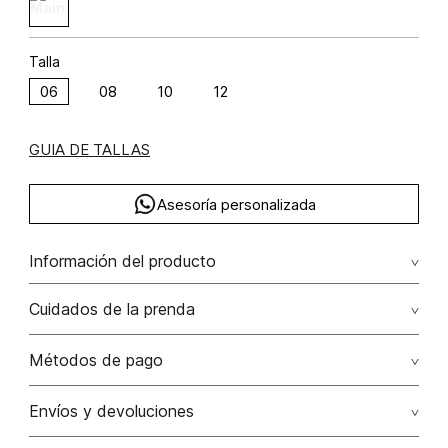
Talla
06
08
10
12
GUIA DE TALLAS
Asesoría personalizada
Información del producto
Pantalón tiro recto poliéster 100% 100.00% poliéster/polyester
Cuidados de la prenda
No dejar en remojo /lavar por separado / no utilizar
Métodos de pago
detergentes con cloro / no retorcer / exprimir/ secado a
la sombra
Tarjetas de crédito: Visa, Dinners, Master Card y American
Envíos y devoluciones
Express.
No usar lejia