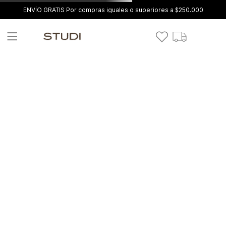
ENVÍO GRATIS Por compras iguales o superiores a $250.000