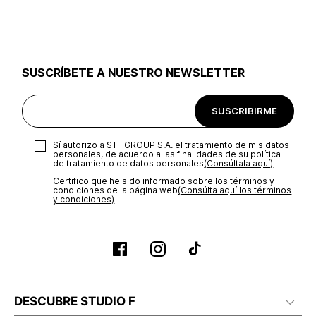
utilizar el mismo empaque en que te entregamos tu pedido o
utilizar un empaque de tu preferencia, sin embargo es
importante que el empaque sea el adecuado según la
naturaleza del producto para que no se vea afectada su
integridad durante el proceso de transporte. El costo del
SUSCRÍBETE A NUESTRO NEWSLETTER
transporte será asumido por STF GROUP S.A.
Recuerda que para el trámite del envío deberás contactarte
SUSCRIBIRME
con un agente de servicio al cliente quien te indicará los
pasos a seguir y posteriormente programará la recogida del
producto en la dirección acordada.
Sí autorizo a STF GROUP S.A. el tratamiento de mis datos
personales, de acuerdo a las finalidades de su política
de tratamiento de datos personales‎
(Consúltala aquí)
Certifico que he sido informado sobre los términos y
condiciones de la página web‎
(Consúlta aquí los términos
y condiciones)
DESCUBRE STUDIO F