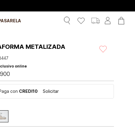
PASARELA
AFORMA METALIZADA
3447
clusivo online
900
Paga con
CREDI10
Solicitar