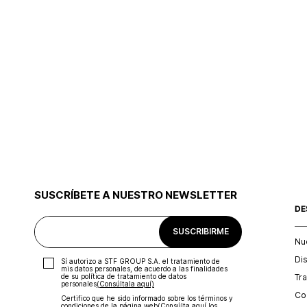
SUSCRÍBETE A NUESTRO NEWSLETTER
DE
SUSCRIBIRME
Nu
Di
Sí autorizo a STF GROUP S.A. el tratamiento de
mis datos personales, de acuerdo a las finalidades
Tr
de su política de tratamiento de datos
personales‎
(Consúltala aquí)
Con
Certifico que he sido informado sobre los términos y
condiciones de la página web‎
(Consúlta aquí los