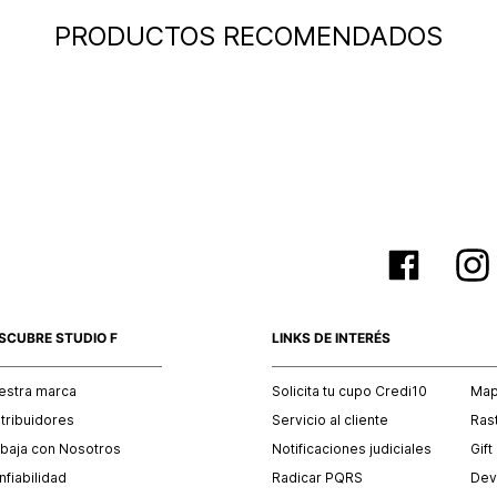
PRODUCTOS RECOMENDADOS
SCUBRE STUDIO F
LINKS DE INTERÉS
estra marca
Solicita tu cupo Credi10
Mapa
stribuidores
Servicio al cliente
Ras
abaja con Nosotros
Notificaciones judiciales
Gift
fiabilidad
Radicar PQRS
Dev