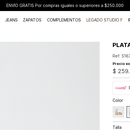
ENVÍO GRATIS Por compras iguales o superiores a $250.000
JEANS
ZAPATOS
COMPLEMENTOS
LEGADO STUDIO F
PLAT
Ref
:
S16
Precio ex
$
259
.
Color
Talla