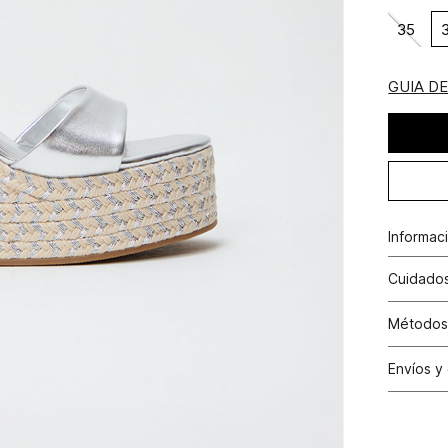
35
GUIA D
Informac
Platafor
Cuidados
Métodos
Tarjetas 
Envíos y
Tarjetas 
Cambio
Otros: Pa
productos
nuestras 