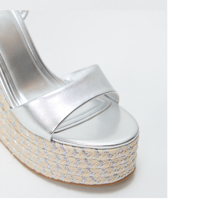
mayorista
de compra
que fue e
a través
de (15) d
Devoluc
mismo em
empaque d
empaque 
no se vea
El costo 
Recuerda 
agente de
posterior
acordada