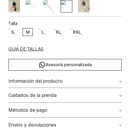
Talla
S
M
L
XL
XXL
GUIA DE TALLAS
Asesoría personalizada
Información del producto
algodón 100% 100.00% algodón/cotton
Cuidados de la prenda
Lavar a mano por separado / no dejar en remojo / no
Métodos de pago
retorcer / no planchar con vapor puede causar daño
irreversible
Tarjetas de crédito: Visa, Dinners, Master Card y American
Envíos y devoluciones
Express.