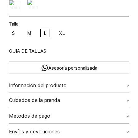
Talla
S
M
L
XL
GUIA DE TALLAS
Asesoría personalizada
Información del producto
algodón 100% 100.00% algodón/cotton
Cuidados de la prenda
Lavado a máquina máximo a 30°c / centrifugar / secar
Métodos de pago
colgado / planchar solo por el revés
Tarjetas de crédito: Visa, Dinners, Master Card y American
Envíos y devoluciones
No usar lejia
Express.