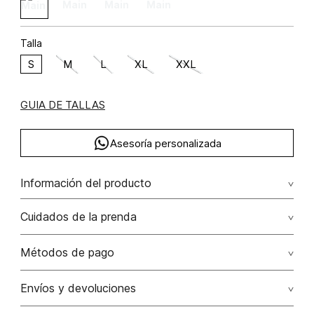
Talla
S
M
L
XL
XXL
GUIA DE TALLAS
Asesoría personalizada
Información del producto
rayón 73% elastano 4% poliamida 23% 73.00%
Cuidados de la prenda
rayón/rayon23.00% poliamida/polyamide4.00%
elastano/elastane
Lavar a mano por separado / no dejar en remojo / no
Métodos de pago
retorcer / no planchar con vapor puede causar daño
irreversible
Tarjetas de crédito: Visa, Dinners, Master Card y American
Envíos y devoluciones
Express.
No usar lejia