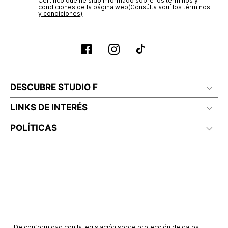
Certifico que he sido informado sobre los términos y
condiciones de la página web‎
No planchar con vapor
(Consúlta aquí los términos
y condiciones)
DESCUBRE STUDIO F
LINKS DE INTERÉS
POLÍTICAS
De conformidad con la legislación sobre protección de datos