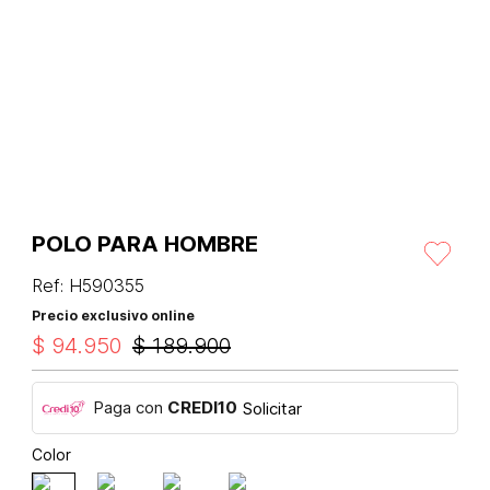
POLO PARA HOMBRE
Ref
:
H590355
Precio exclusivo online
$
94
.
950
$
189
.
900
Paga con
CREDI10
Solicitar
Color