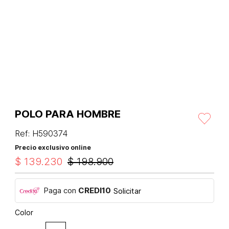
POLO PARA HOMBRE
Ref
:
H590374
Precio exclusivo online
$
139
.
230
$
198
.
900
Paga con
CREDI10
Solicitar
Color