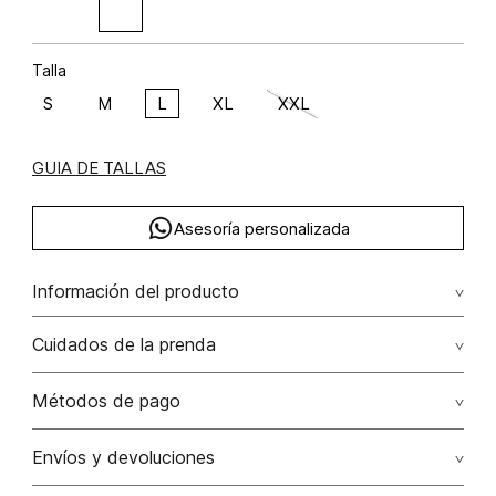
Talla
S
M
L
XL
XXL
GUIA DE TALLAS
Asesoría personalizada
Información del producto
viscosa 84% poliéster 16% 84.00% viscosa/viscose16.00%
Cuidados de la prenda
poliéster/polyester
Lavar a mano por separado / no dejar en remojo / no
Métodos de pago
retorcer / no planchar con vapor puede causar daño
irreversible
Tarjetas de crédito: Visa, Dinners, Master Card y American
Envíos y devoluciones
Express.
No usar lejia