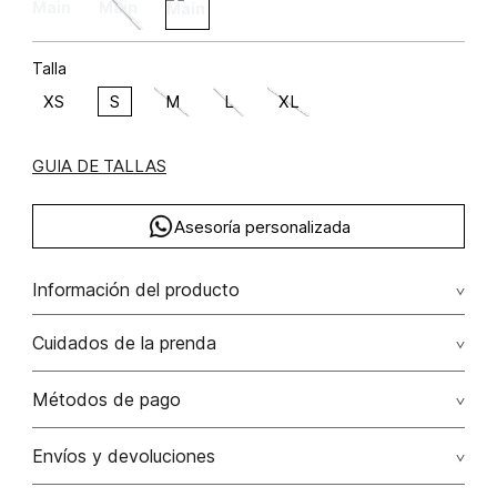
Talla
XS
S
M
L
XL
GUIA DE TALLAS
Asesoría personalizada
Información del producto
algodón 96% elastano 4%
Cuidados de la prenda
Lavado a máquina máximo a 30°c / centrifugar / secar
Métodos de pago
colgado / planchar solo por el revés
Tarjetas de crédito: Visa, Dinners, Master Card y American
Envíos y devoluciones
No usar lejia
Express.