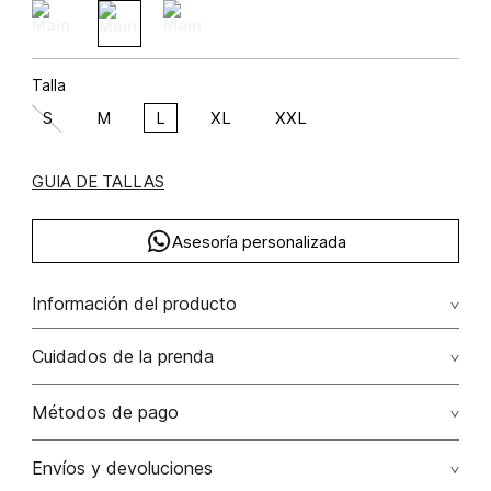
Talla
S
M
L
XL
XXL
GUIA DE TALLAS
Asesoría personalizada
Información del producto
algodón 100% 100.00% algodón/cotton
Cuidados de la prenda
Lavar a mano por separado / no dejar en remojo / no
Métodos de pago
retorcer / no planchar con vapor puede causar daño
irreversible
Tarjetas de crédito: Visa, Dinners, Master Card y American
Envíos y devoluciones
Express.